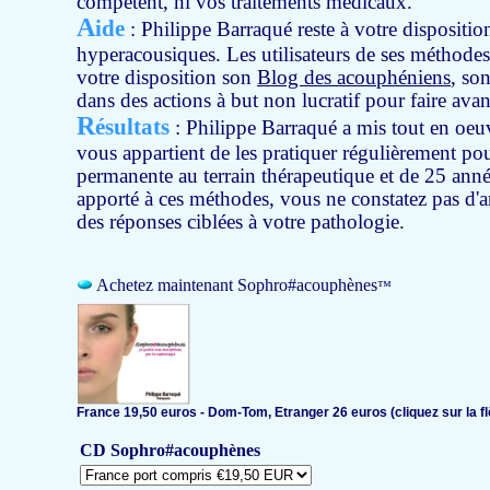
compétent, ni vos traitements médicaux.
A
ide
: Philippe Barraqué reste à votre dispositi
hyperacousiques. Les utilisateurs de ses méthodes 
votre disposition son
Blog des acouphéniens
, son
dans des actions à but non lucratif pour faire av
R
ésultats
: Philippe Barraqué a mis tout en oeuv
vous appartient de les pratiquer régulièrement pour
permanente au terrain thérapeutique et de 25 anné
apporté à ces méthodes, vous ne constatez pas d'
des réponses ciblées à votre pathologie.
Achetez maintenant Sophro#acouphènes
™
France 19,50 euros - Dom-Tom, Etranger 26 euros (cliquez sur la flê
CD Sophro#acouphènes