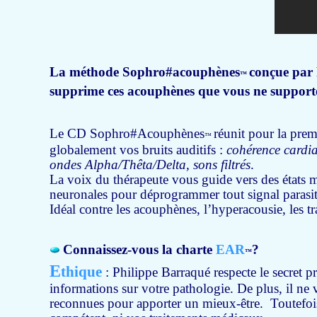
La méthode Sophro#acouphènes
conçue par 
™
supprime ces acouphènes que vous ne supporte
Le CD
Sophro#Acouphènes
réunit pour la prem
™
globalement vos bruits auditifs :
cohérence cardia
ondes Alpha/Thêta/Delta, sons filtrés
.
La voix du thérapeute vous guide vers des états 
neuronales pour déprogrammer tout signal parasit
Idéal contre les acouphènes, l’hyperacousie, les t
Connaissez-vous la charte
EAR
?
™
E
thique
: Philippe Barraqué respecte le secret p
informations sur votre pathologie. De plus, il ne
reconnues pour apporter un mieux-être. Toutefois, 